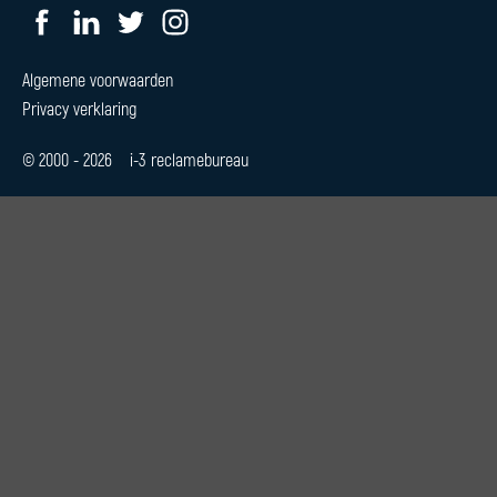
CONTACT
Algemene voorwaarden
Privacy verklaring
© 2000 - 2026 i-3 reclamebureau
0544 370209
of
06 51288 156
info@i-3.nl