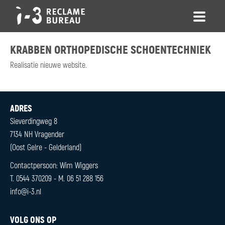
HOME
KRABBEN ORTHOPEDISCHE SCHOENTECHNIEK
WAT WE DOEN
Realisatie nieuwe website.
WEBDESIGN & ONLINE MARKETING
WEBDESIGN
GRAFISCHE VORMGEVING & BRANDING
GRAFISCHE VORMGEVING
COMMUNICATIE & MARKETING
ZOEKMACHINEOPTIMALISATIE (SEO)
MARKETING & COMMUNICATIE
Sieverdingweg 8
PROJECTEN
7134 NH Vragender
LOGO ONTWERP
WEBDESIGN
(Oost Gelre - Gelderland)
SEARCH ENGINE OPTIMIZATION
GRAFISCHE VORMGEVING
Contactpersoon: Wim Wiggers
MARKETING & COMMUNICATIE
AFFICHES
T. 0544 370209 - M. 06 51 288 156
LOGO ONTWERP
info@i-3.nl
VIDEO
SEARCH ENGINE OPTIMIZATION
AFFICHES
VIDEO