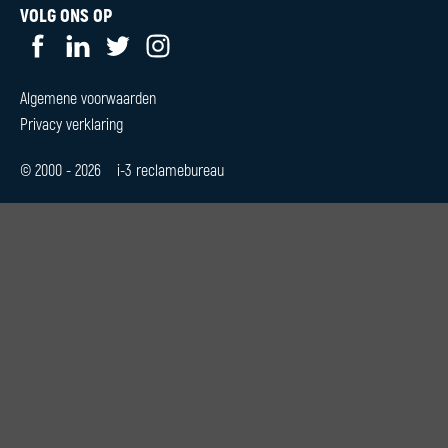
CONTACT
Algemene voorwaarden
Privacy verklaring
© 2000 - 2026 i-3 reclamebureau
0544 370209
of
06 51288 156
info@i-3.nl