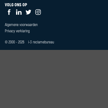
CONTACT
Algemene voorwaarden
Privacy verklaring
© 2000 - 2026 i-3 reclamebureau
0544 370209
of
06 51288 156
info@i-3.nl