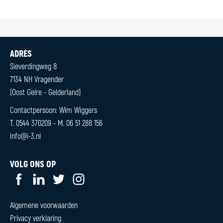
CONTACT
Sieverdingweg 8
7134 NH Vragender
0544 370209
of
06 51288 156
(Oost Gelre - Gelderland)
info@i-3.nl
Contactpersoon: Wim Wiggers
T. 0544 370209 - M. 06 51 288 156
info@i-3.nl
Algemene voorwaarden
Privacy verklaring