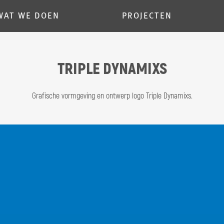
WAT WE DOEN
PROJECTEN
TRIPLE DYNAMIXS
E VORMGEVING
MARKETING & COMMUN
Grafische vormgeving en ontwerp logo Triple Dynamixs.
 ENGINE OPTIMIZATION
AFFICHES